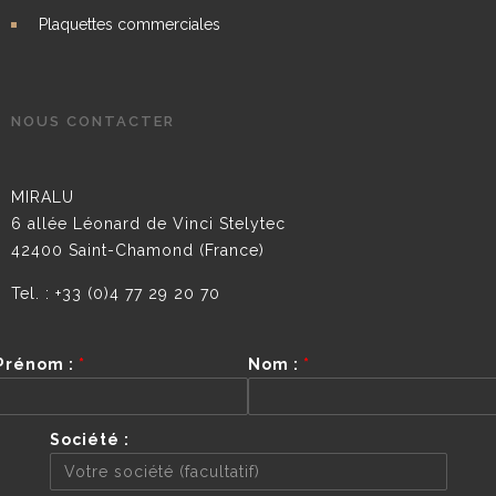
Plaquettes commerciales
NOUS CONTACTER
MIRALU
6 allée Léonard de Vinci Stelytec
42400 Saint-Chamond (France)
Tel. : +33 (0)4 77 29 20 70
Prénom :
*
Nom :
*
Société :