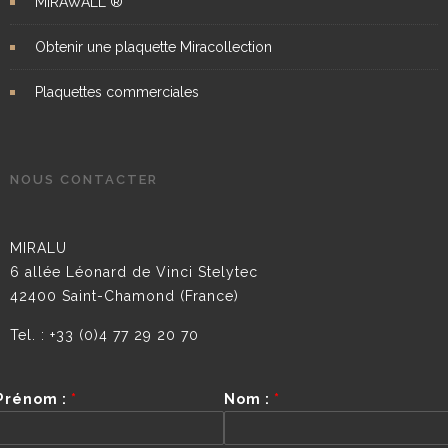
MIRAWALL ®
Obtenir une plaquette Miracollection
Plaquettes commerciales
NOUS CONTACTER
MIRALU
6 allée Léonard de Vinci Stelytec
42400 Saint-Chamond (France)
Tel. : +33 (0)4 77 29 20 70
Prénom :
*
Nom :
*