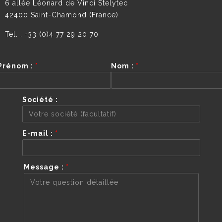
6 allée Léonard de Vinci Stelytec
42400 Saint-Chamond (France)
Tel. : +33 (0)4 77 29 20 70
Prénom :
*
Nom :
*
Société :
E-mail :
*
Message :
*